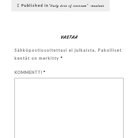
Artikkelien
08_15-
Published in
”Daily dose of icecream” -maalaus
13-
selaus
08-
172
VASTAA
Sähköpostiosoitettasi ei julkaista.
Pakolliset
kentät on merkitty
*
KOMMENTTI
*