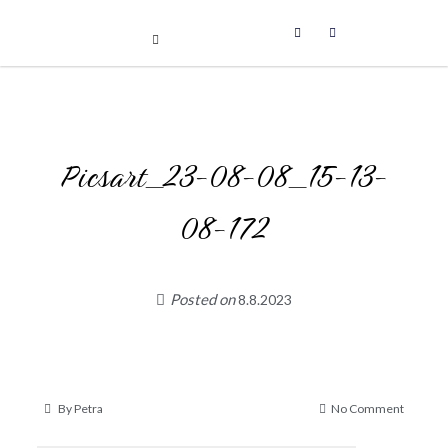
Uniikit taidetuotteet
Skip
to
content
Picsart_23-08-08_15-13-
08-172
Posted on
8.8.2023
on
By
Petra
No Comment
Picsart_
08-