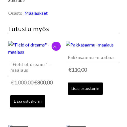
Sold out!
Osasto:
Maalaukset
Tutustu myös
ALE!
Pakkasaamu -maalaus
”Field of dreams” -
€
110,00
maalaus
Alkuperäinen
Nykyinen
€
1.000,00
€
800,00
Lisää ostoskoriin
hinta
hinta
oli:
on:
Lisää ostoskoriin
€1.000,00.
€800,00.