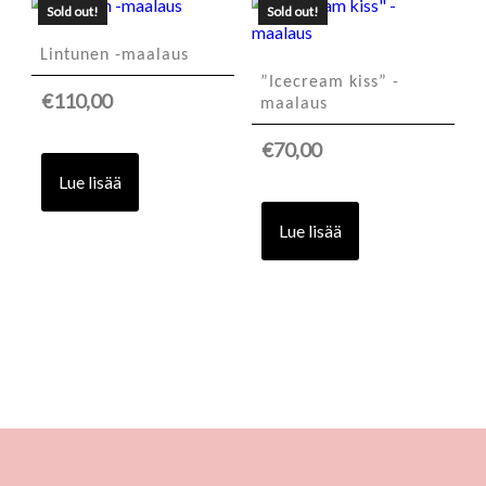
Sold out!
Sold out!
Lintunen -maalaus
”Icecream kiss” -
€
110,00
maalaus
€
70,00
Lue lisää
Lue lisää