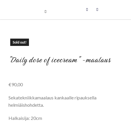
Uniikit taidetuotteet
Skip
to
content
Sold out!
”Daily dose of icecream” -maalaus
€
90,00
Sekatekniikkamaalaus kankaalle ripauksella
helmiäishohdetta.
Halkaisija: 20cm