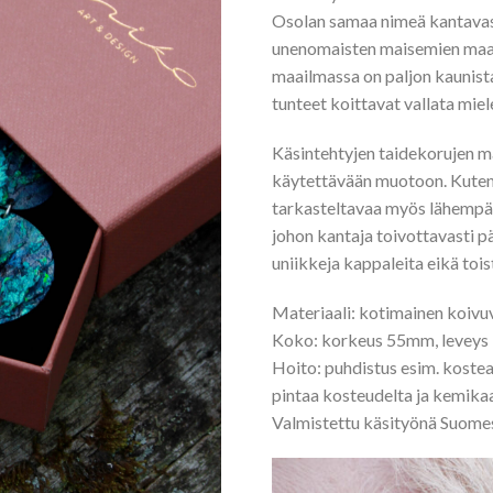
Osolan samaa nimeä kantavast
unenomaisten maisemien maail
maailmassa on paljon kaunista,
tunteet koittavat vallata miel
Käsintehtyjen taidekorujen m
käytettävään muotoon. Kuten 
tarkasteltavaa myös lähempää
johon kantaja toivottavasti p
uniikkeja kappaleita eikä tois
Materiaali: kotimainen koivuva
Koko: korkeus 55mm, levey
Hoito: puhdistus esim. kosteal
pintaa kosteudelta ja kemikaa
Valmistettu käsityönä Suome