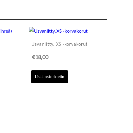
Usvaniitty, XS -korvakorut
€
18,00
Lisää ostoskoriin