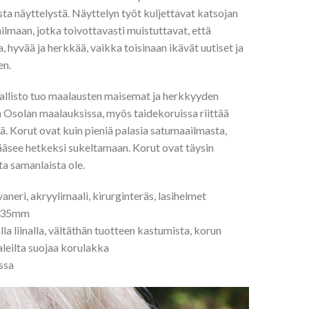
a näyttelystä. Näyttelyn työt kuljettavat katsojan
maan, jotka toivottavasti muistuttavat, että
 hyvää ja herkkää, vaikka toisinaan ikävät uutiset ja
en.
allisto tuo maalausten maisemat ja herkkyyden
Osolan maalauksissa, myös taidekoruissa riittää
. Korut ovat kuin pieniä palasia satumaailmasta,
ääsee hetkeksi sukeltamaan. Korut ovat täysin
ta samanlaista ole.
neri, akryylimaali, kirurginteräs, lasihelmet
s 35mm
la liinalla, vältäthän tuotteen kastumista, korun
leilta suojaa korulakka
ssa