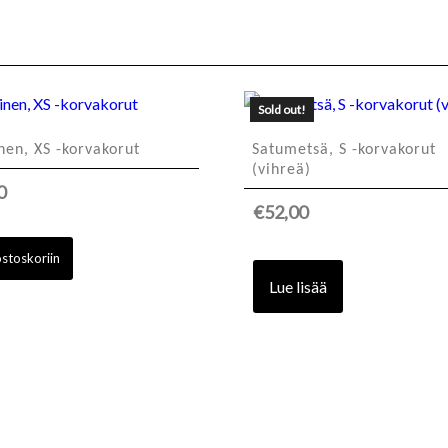
Sold out!
en, XS -korvakorut
Satumetsä, S -korvakorut
(vihreä)
0
€
52,00
ostoskoriin
Lue lisää