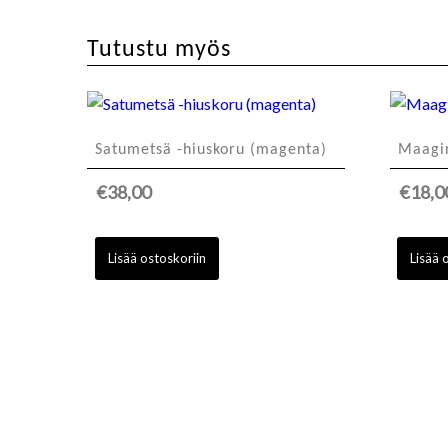
Tutustu myös
Satumetsä -hiuskoru (magenta)
Maagin
€
38,00
€
18,0
Lisää ostoskoriin
Lisää 