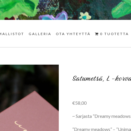
MALLISTOT
GALLERIA
OTA YHTEYTTÄ
0 TUOTETTA
Satumetsä, L -korva
€
58,00
~ Sarjasta ”Dreamy meadows
”Dreamy meadows” – ”Unimais