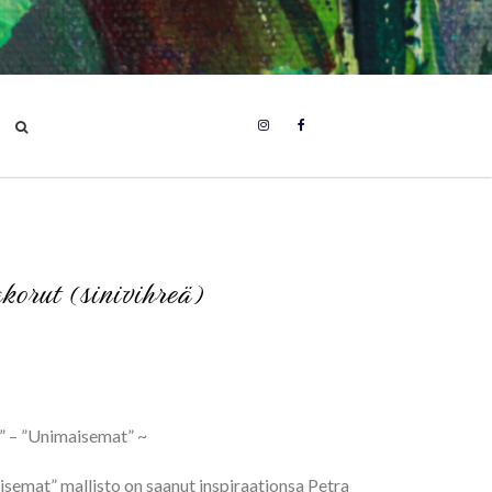
korut (sinivihreä)
” – ”Unimaisemat” ~
emat” mallisto on saanut inspiraationsa Petra