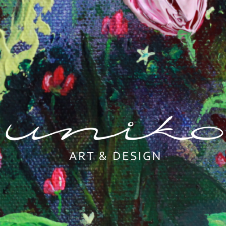
UNIKO
Uniikit taidetuotteet