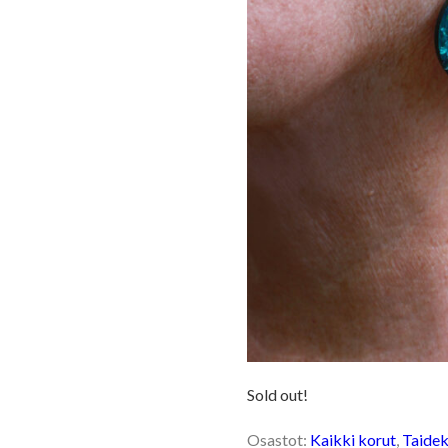
Sold out!
Osastot:
Kaikki korut
,
Taidek