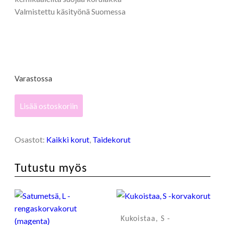
Valmistettu käsityönä Suomessa
Varastossa
Satumetsä,
Lisää ostoskoriin
S
-
korvakorut
Osastot:
Kaikki korut
,
Taidekorut
(sinivihreä)
määrä
Tutustu myös
Kukoistaa, S -