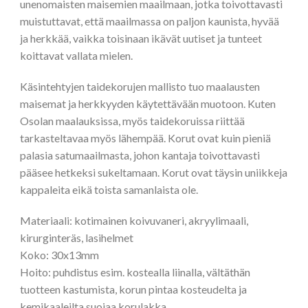
unenomaisten maisemien maailmaan, jotka toivottavasti
muistuttavat, että maailmassa on paljon kaunista, hyvää
ja herkkää, vaikka toisinaan ikävät uutiset ja tunteet
koittavat vallata mielen.
Käsintehtyjen taidekorujen mallisto tuo maalausten
maisemat ja herkkyyden käytettävään muotoon. Kuten
Osolan maalauksissa, myös taidekoruissa riittää
tarkasteltavaa myös lähempää. Korut ovat kuin pieniä
palasia satumaailmasta, johon kantaja toivottavasti
pääsee hetkeksi sukeltamaan. Korut ovat täysin uniikkeja
kappaleita eikä toista samanlaista ole.
Materiaali: kotimainen koivuvaneri, akryylimaali,
kirurginteräs, lasihelmet
Koko: 30x13mm
Hoito: puhdistus esim. kostealla liinalla, vältäthän
tuotteen kastumista, korun pintaa kosteudelta ja
kemikaaleilta suojaa korulakka