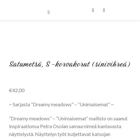
Uniikit taidetuotteet
Skip
to
content
Satumetsä, S -korvakorut (sinivihreä)
€
42,00
~ Sarjasta ”Dreamy meadows” – ”Unimaisemat” ~
”Dreamy meadows” – ”Unimaisemat” mallisto on saanut
inspiraationsa Petra Osolan samaa nimeä kantavasta
näyttelystä. Näyttelyn työt kuljettavat katsojan