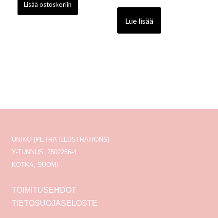
Lisää ostoskoriin
Lue lisää
UNIKO (PETRA ILLUSTRATIONS)
Y-TUNNUS: 2502256-4
KOTKA, SUOMI
TOIMITUSEHDOT
TIETOSUOJASELOSTE