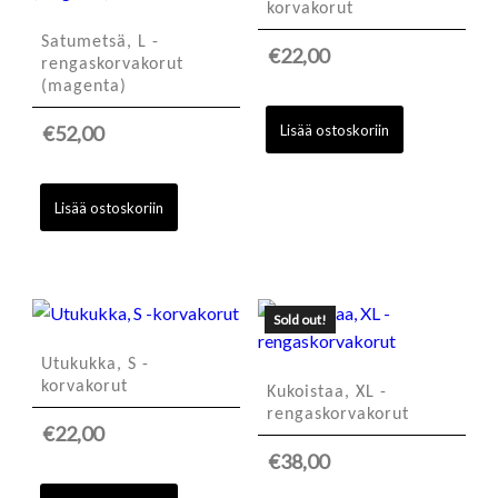
korvakorut
Satumetsä, L -
€
22,00
rengaskorvakorut
(magenta)
Lisää ostoskoriin
€
52,00
Lisää ostoskoriin
Sold out!
Utukukka, S -
korvakorut
Kukoistaa, XL -
rengaskorvakorut
€
22,00
€
38,00