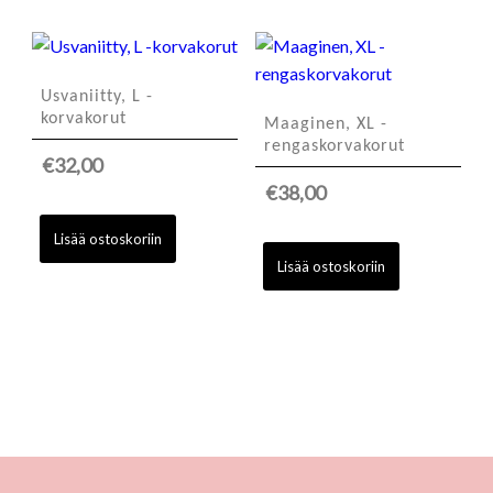
Usvaniitty, L -
korvakorut
Maaginen, XL -
rengaskorvakorut
€
32,00
€
38,00
Lisää ostoskoriin
Lisää ostoskoriin