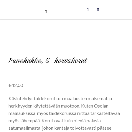
Uniikit taidetuotteet
Skip
to
content
Punakukka, S -korvakorut
€
42,00
Käsintehdyt taidekorut tuo maalausten maisemat ja
herkkyyden käytettävään muotoon. Kuten Osolan
maalauksissa, myös taidekoruissa riittää tarkasteltavaa
myös lähempää. Korut ovat kuin pieniä palasia
satumaailmasta, johon kantaja toivottavasti pääsee