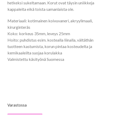
hetkeksi sukeltamaan. Korut ovat täysin uniikkeja
kappaleita eikä toista samanlaista ole.
Materiaali: kotimainen koivuvaneri, akryylimaali,
kirurginteräs
Koko: korkeus 35mm, leveys 25mm
Hoito: puhdistus esim. kostealla liinalla, vältäthän
tuotteen kastumista, korun pintaa kosteudelta ja
kemikaaleilta suojaa korulakka
Valmistettu käsityönä Suomessa
Varastossa