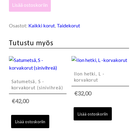
Punakukka,
Lisää ostoskoriin
S
-
korvakorut
Osastot:
Kaikki korut
,
Taidekorut
määrä
Tutustu myös
Ilon hetki, L -
korvakorut
Satumetsä, S -
korvakorut (sinivihreä)
€
32,00
€
42,00
Lisää ostoskoriin
Lisää ostoskoriin