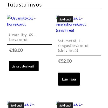
määrä
Tutustu myös
Sold out!
Usvaniitty, XS -
korvakorut
Satumetsä, L -
rengaskorvakorut
€
18,00
(sinivihreä)
€
52,00
Lisää ostoskoriin
Lue lisää
Sold out!
Sold out!