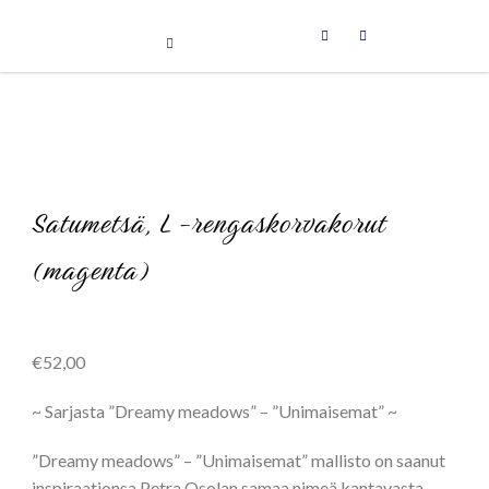
Uniikit taidetuotteet
Skip
to
content
Satumetsä, L -rengaskorvakorut
(magenta)
€
52,00
~ Sarjasta ”Dreamy meadows” – ”Unimaisemat” ~
”Dreamy meadows” – ”Unimaisemat” mallisto on saanut
inspiraationsa Petra Osolan samaa nimeä kantavasta