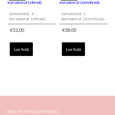
Satumetsä, S -
Satumetsä, L -
korvakorut (vihreä)
korvakorut (sinivihreä)
€
52,00
€
58,00
Lue lisää
Lue lisää
UNIKO (PETRA ILLUSTRATIONS)