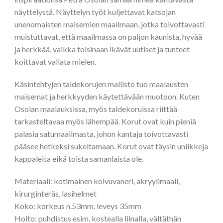
näyttelystä. Näyttelyn työt kuljettavat katsojan
unenomaisten maisemien maailmaan, jotka toivottavasti
muistuttavat, että maailmassa on paljon kaunista, hyvää
ja herkkää, vaikka toisinaan ikävät uutiset ja tunteet
koittavat vallata mielen.
Käsintehtyjen taidekorujen mallisto tuo maalausten
maisemat ja herkkyyden käytettävään muotoon. Kuten
Osolan maalauksissa, myös taidekoruissa riittää
tarkasteltavaa myös lähempää. Korut ovat kuin pieniä
palasia satumaailmasta, johon kantaja toivottavasti
pääsee hetkeksi sukeltamaan. Korut ovat täysin uniikkeja
kappaleita eikä toista samanlaista ole.
Materiaali: kotimainen koivuvaneri, akryylimaali,
kirurginteräs, lasihelmet
Koko: korkeus n.53mm, leveys 35mm
Hoito: puhdistus esim. kostealla liinalla, vältäthän