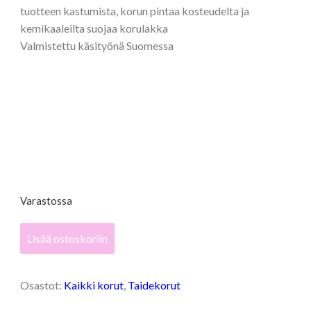
tuotteen kastumista, korun pintaa kosteudelta ja
kemikaaleilta suojaa korulakka
Valmistettu käsityönä Suomessa
Varastossa
Satumetsä,
Lisää ostoskoriin
L
-
rengaskorvakorut
Osastot:
Kaikki korut
,
Taidekorut
(magenta)