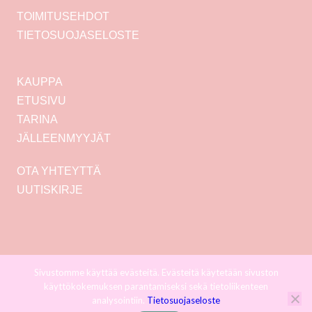
TOIMITUSEHDOT
TIETOSUOJASELOSTE
KAUPPA
ETUSIVU
TARINA
JÄLLEENMYYJÄT
OTA YHTEYTTÄ
UUTISKIRJE
Sivustomme käyttää evästeitä. Evästeitä käytetään sivuston
käyttökokemuksen parantamiseksi sekä tietoliikenteen
analysointiin.
Tietosuojaseloste