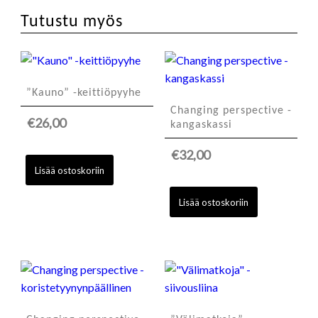
Tutustu myös
”Kauno” -keittiöpyyhe
Changing perspective -
€
26,00
kangaskassi
€
32,00
Lisää ostoskoriin
Lisää ostoskoriin