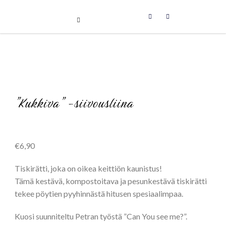
Uniikit taidetuotteet
Skip
to
content
”Kukkiva” -siivousliina
€
6,90
Tiskirätti, joka on oikea keittiön kaunistus!
Tämä kestävä, kompostoitava ja pesunkestävä tiskirätti
tekee pöytien pyyhinnästä hitusen spesiaalimpaa.
Kuosi suunniteltu Petran työstä ”Can You see me?”.