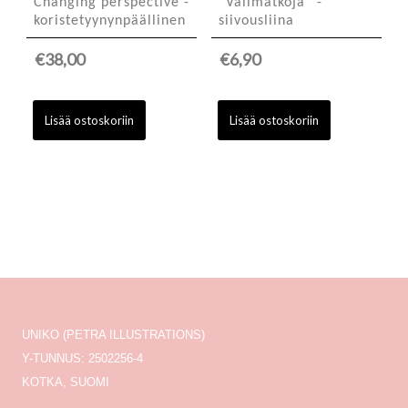
Changing perspective -
”Välimatkoja” -
koristetyynynpäällinen
siivousliina
€
38,00
€
6,90
Lisää ostoskoriin
Lisää ostoskoriin
UNIKO (PETRA ILLUSTRATIONS)
Y-TUNNUS: 2502256-4
KOTKA, SUOMI