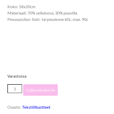
Koko: 18x20cm
Materiaali: 70% selluloosa, 30% puuvilla
Pesusuositus: tiski- tai pesukone 60c, max. 90c
Varastossa
"Kukkiva"
Lisää ostoskoriin
-
siivousliina
määrä
Osasto:
Tekstiilituotteet