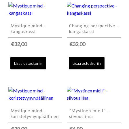
Mystique mind -
Changing perspective -
kangaskassi
kangaskassi
€
32,00
€
32,00
Lisää ostoskoriin
Lisää ostoskoriin
Mystique mind -
”Mystinen mieli” -
koristetyynynpäällinen
siivousliina