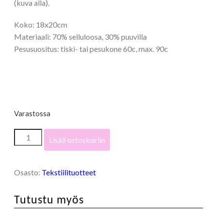
(kuva alla).
Koko: 18x20cm
Materiaali: 70% selluloosa, 30% puuvilla
Pesusuositus: tiski- tai pesukone 60c, max. 90c
Varastossa
"Siivenisku"
Lisää ostoskoriin
-
siivousliina
määrä
Osasto:
Tekstiilituotteet
Tutustu myös