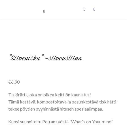
Uniikit taidetuotteet
Skip
to
content
”Siivenisku” -siivousliina
€
6,90
Tiskirätti, joka on oikea keittiön kaunistus!
Tämä kestävä, kompostoitava ja pesunkestävä tiskirätti
tekee pöytien pyyhinnästä hitusen spesiaalimpaa.
Kuosi suunniteltu Petran työstä ”What`s on Your mind”