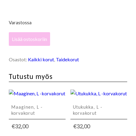
Varastossa
Kevätkarnevaali,
Lisää ostoskoriin
XS
-
korvakorut
Osastot:
Kaikki korut
,
Taidekorut
(magenta)
määrä
Tutustu myös
Maaginen, L -
Utukukka, L -
korvakorut
korvakorut
€
32,00
€
32,00