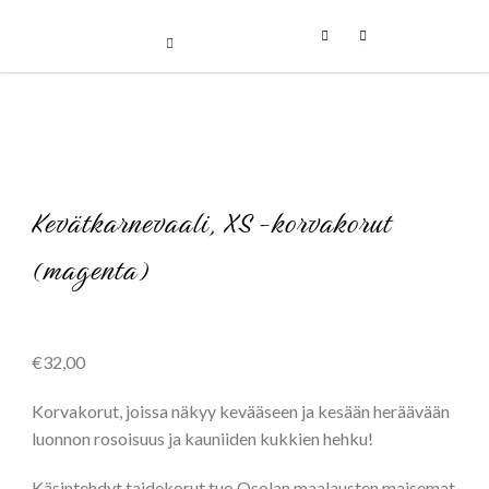
Uniikit taidetuotteet
Skip
to
content
Kevätkarnevaali, XS -korvakorut
(magenta)
€
32,00
Korvakorut, joissa näkyy kevääseen ja kesään heräävään
luonnon rosoisuus ja kauniiden kukkien hehku!
Käsintehdyt taidekorut tuo Osolan maalausten maisemat