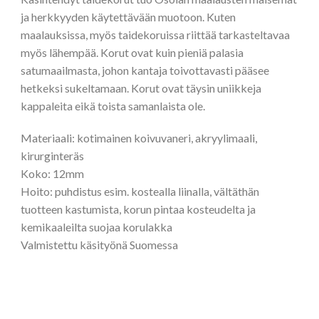
ja herkkyyden käytettävään muotoon. Kuten
maalauksissa, myös taidekoruissa riittää tarkasteltavaa
myös lähempää. Korut ovat kuin pieniä palasia
satumaailmasta, johon kantaja toivottavasti pääsee
hetkeksi sukeltamaan. Korut ovat täysin uniikkeja
kappaleita eikä toista samanlaista ole.
Materiaali: kotimainen koivuvaneri, akryylimaali,
kirurginteräs
Koko: 12mm
Hoito: puhdistus esim. kostealla liinalla, vältäthän
tuotteen kastumista, korun pintaa kosteudelta ja
kemikaaleilta suojaa korulakka
Valmistettu käsityönä Suomessa