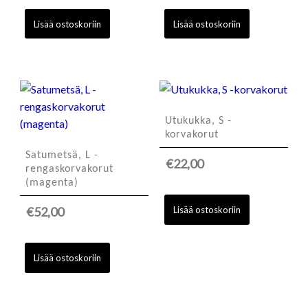
Lisää ostoskoriin
Lisää ostoskoriin
Utukukka, S -
korvakorut
Satumetsä, L -
€
22,00
rengaskorvakorut
(magenta)
Lisää ostoskoriin
€
52,00
Lisää ostoskoriin