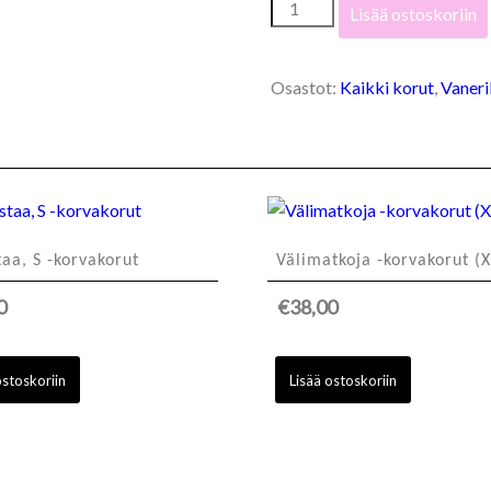
Ilon
Lisää ostoskoriin
hetki,
XS
-
Osastot:
Kaikki korut
,
Vaneri
korvakorut
määrä
taa, S -korvakorut
Välimatkoja -korvakorut (X
0
€
38,00
ostoskoriin
Lisää ostoskoriin