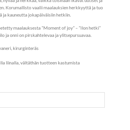
 hyvää ja herkkää, vaikka toisinaan ikävät uutiset ja
len. Korumallisto vaalii maalauksien herkkyyttä ja tuo
 ja kauneutta jokapäiväisiin hetkiin.
eetetty maalauksesta ”Moment of joy” – ”Ilon hetki”
n ilo ja onni on pirskahtelevaa ja ylitsepursuavaa.
aneri, kirurginteräs
la liinalla, vältäthän tuotteen kastumista