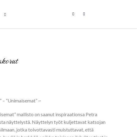
akorut
” – ”Unimaisemat” ~
emat” mallisto on saanut inspiraationsa Petra
a näyttelystä. Näyttelyn työt kuljettavat katsojan
maan, jotka toivottavasti muistuttavat, että