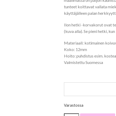
maailmassa on paljon kaunista,
tunteet koittavat vallata mie
käyttäjälleen palan herkkyyttä
Ilon hetki -korvakorut ovat t
(kuva alla). Se pieni hetki, ku
Materiaali: kotimainen koivuv
Koko: 12mm
Hoito: puhdistus esim. kosteal
Valmistettu Suomessa
Varastossa