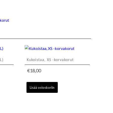
korut
L)
Kukoistaa, XS -korvakorut
€
18,00
Lisää ostoskoriin