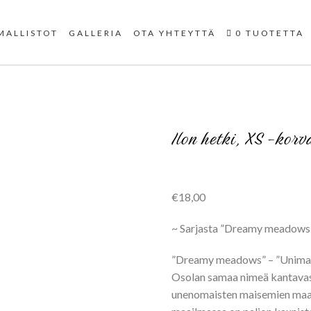
Uniikit taidetuotteet
MALLISTOT
GALLERIA
OTA YHTEYTTÄ
0 TUOTETTA
Ilon hetki, XS -korv
€
18,00
~ Sarjasta ”Dreamy meadows
”Dreamy meadows” – ”Unimais
Osolan samaa nimeä kantavast
unenomaisten maisemien maail