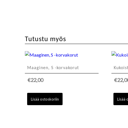
Tutustu myös
Maaginen, S -korvakorut
Kukois
€
22,00
€
22,0
Lisää ostoskoriin
Lisää 