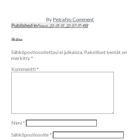
on
By
Petra
No Comment
Picsart_23-
Published in
Artikkelien
Picsart_23-01-13_22-57-17-488
01-
selaus
13_22-
Vastaa
57-
17-
Sähköpostiosoitettasi ei julkaista.
Pakolliset kentät on
488
merkitty
*
Kommentti
*
Nimi
*
Sähköpostiosoite
*