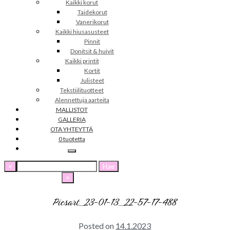
Kaikki korut
Taidekorut
Vanerikorut
Kaikki hiusasusteet
Pinnit
Donitsit & huivit
Kaikki printit
Kortit
Julisteet
Tekstiilituotteet
Alennettuja aarteita
MALLISTOT
GALLERIA
OTA YHTEYTTÄ
0 tuotetta
Haku:
×
×
Picsart_23-01-13_22-57-17-488
Posted on
14.1.2023