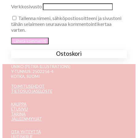
Verkkosivusto
Tallenna nimeni, sähköpostiosoitteeni ja sivustoni
tähän selaimeen seuraavaa kommentointikertaa
varten.
Ostoskori
UNIKO (PETRA ILLUSTRATIONS)
Y-TUNNUS: 2502256-4
KOTKA, SUOMI
TOIMITUSEHDOT
TIETOSUOJASELOSTE
KAUPPA
ETUSIVU
TARINA
JÄLLEENMYYJÄT
OTA YHTEYTTÄ
UUTISKIRJE