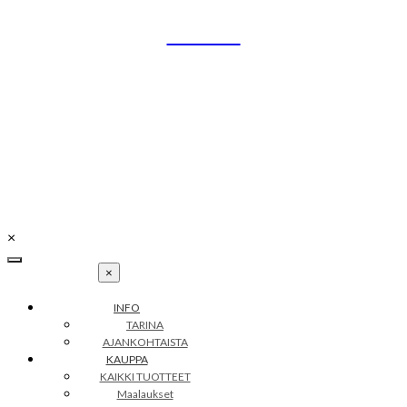
Skip
UNIKO
to
content
Uniikit taidetuotteet
Petra Illustrations
info@petraillustrations.fi
Y-tunnus: 2502256-4
×
×
INFO
TARINA
AJANKOHTAISTA
KAUPPA
KAIKKI TUOTTEET
Maalaukset