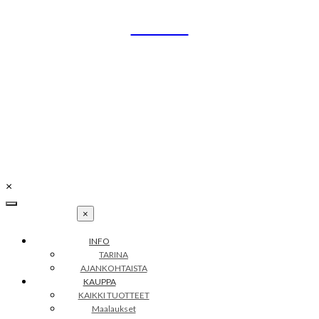
Skip
UNIKO
to
content
Uniikit taidetuotteet
Petra Illustrations
info@petraillustrations.fi
Y-tunnus: 2502256-4
×
×
INFO
TARINA
AJANKOHTAISTA
KAUPPA
KAIKKI TUOTTEET
Maalaukset