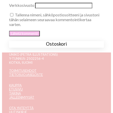
Verkkosivusto
Tallenna nimeni, sähköpostiosoitteeni ja sivustoni
tähän selaimeen seuraavaa kommentointikertaa
varten.
Ostoskori
UNIKO (PETRA ILLUSTRATIONS)
Y-TUNNUS: 2502256-4
KOTKA, SUOMI
TOIMITUSEHDOT
TIETOSUOJASELOSTE
KAUPPA
ETUSIVU
TARINA
JÄLLEENMYYJÄT
OTA YHTEYTTÄ
UUTISKIRJE