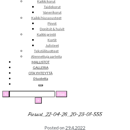
Kaikki korut
Taidekorut
Vanerikorut
Kaikki hiusasusteet
Pinnit
Donitsit & huivit
Kaikki printit
Kortit
Julisteet
Tekstiilituotteet
Alennettuja aarteita
MALLISTOT
GALLERIA
OTA YHTEYTTÄ
0 tuotetta
Haku:
×
×
Picsart_22-04-26_20-23-01-555
Posted on
29.4.2022