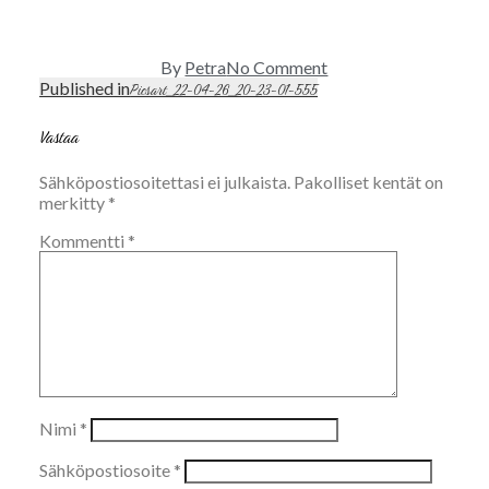
on
By
Petra
No Comment
Picsart_22-
Published in
Artikkelien
Picsart_22-04-26_20-23-01-555
04-
selaus
26_20-
Vastaa
23-
01-
Sähköpostiosoitettasi ei julkaista.
Pakolliset kentät on
555
merkitty
*
Kommentti
*
Nimi
*
Sähköpostiosoite
*