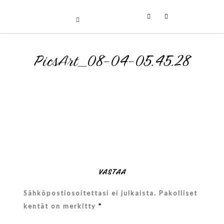
Uniikit taidetuotteet
Skip
PicsArt_08-04-05.45.28
to
content
VASTAA
Sähköpostiosoitettasi ei julkaista.
Pakolliset
kentät on merkitty
*