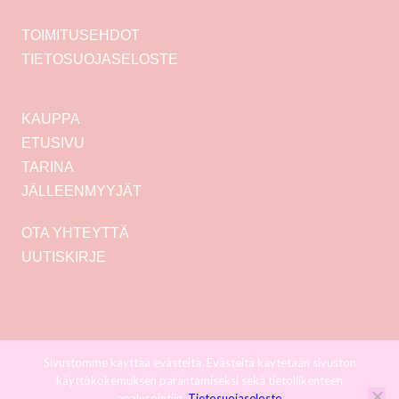
TOIMITUSEHDOT
TIETOSUOJASELOSTE
KAUPPA
ETUSIVU
TARINA
JÄLLEENMYYJÄT
OTA YHTEYTTÄ
UUTISKIRJE
Sivustomme käyttää evästeitä. Evästeitä käytetään sivuston
käyttökokemuksen parantamiseksi sekä tietoliikenteen
analysointiin.
Tietosuojaseloste