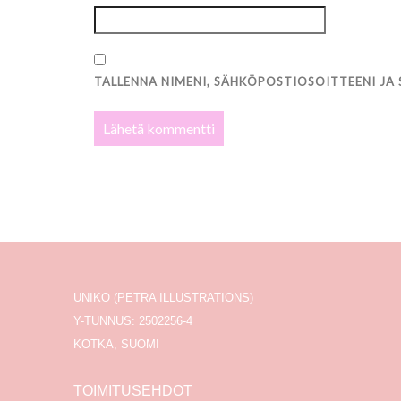
TALLENNA NIMENI, SÄHKÖPOSTIOSOITTEENI JA
UNIKO (PETRA ILLUSTRATIONS)
Y-TUNNUS: 2502256-4
KOTKA, SUOMI
TOIMITUSEHDOT