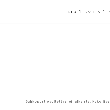
INFO
KAUPPA
Skip
to
content
Sähköpostiosoitettasi ei julkaista.
Pakollis