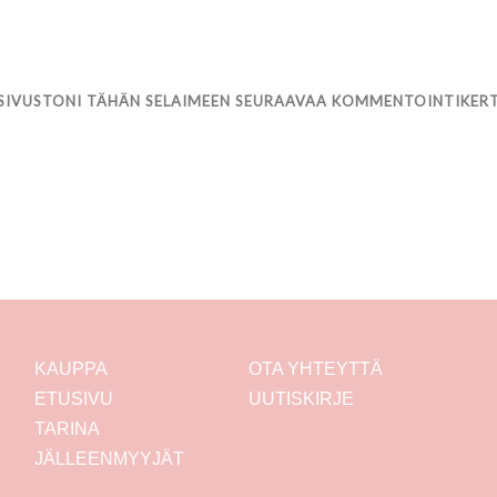
 SIVUSTONI TÄHÄN SELAIMEEN SEURAAVAA KOMMENTOINTIKER
KAUPPA
OTA YHTEYTTÄ
ETUSIVU
UUTISKIRJE
TARINA
JÄLLEENMYYJÄT