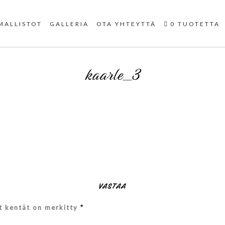
Uniikit taidetuotteet
MALLISTOT
GALLERIA
OTA YHTEYTTÄ
0 TUOTETTA
kaarle_3
VASTAA
et kentät on merkitty
*