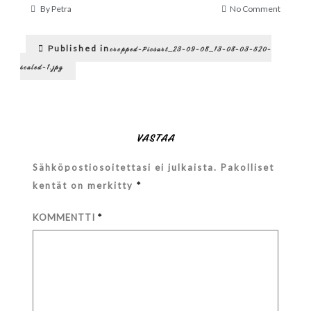
on
By
Petra
No Comment
cropped
Picsart_
Artikkelien
09-
Published in
cropped-Picsart_23-09-08_13-08-03-520-
08_13-
selaus
scaled-1.jpg
08-
03-
520-
scaled-
1.jpg
VASTAA
Sähköpostiosoitettasi ei julkaista.
Pakolliset
kentät on merkitty
*
KOMMENTTI
*