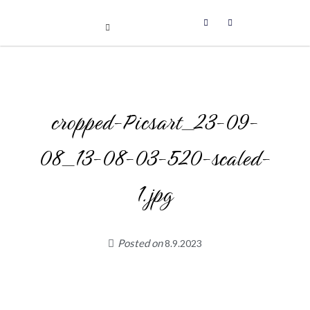
Uniikit taidetuotteet
Skip
to
content
cropped-Picsart_23-09-
08_13-08-03-520-scaled-
1.jpg
Posted on
8.9.2023