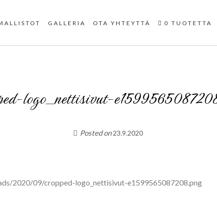
Uniikit taidetuotteet
MALLISTOT
GALLERIA
OTA YHTEYTTÄ
0 TUOTETTA
ped-logo_nettisivut-e159956508720
Posted on
23.9.2020
ploads/2020/09/cropped-logo_nettisivut-e1599565087208.png