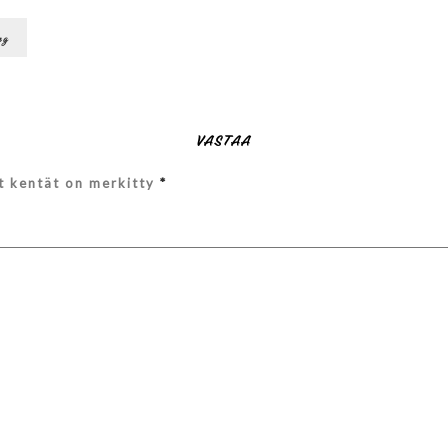
ng
VASTAA
et kentät on merkitty
*