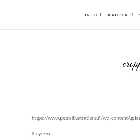
INFO
KAUPPA
Skip
to
content
crop
https://www.petraillustrations.fi/wp-content/u
By
Petra