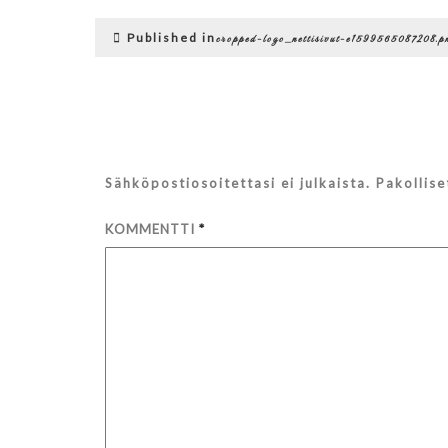
Artikkelien
Published in
cropped-logo_nettisivut-e1599565087208.p
selaus
Sähköpostiosoitettasi ei julkaista.
Pakollis
KOMMENTTI
*