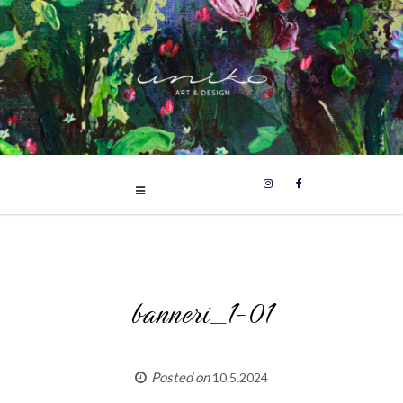
UNIKO
Skip
Uniikit taidetuotteet
to
content
banneri_1-01
Posted on
10.5.2024