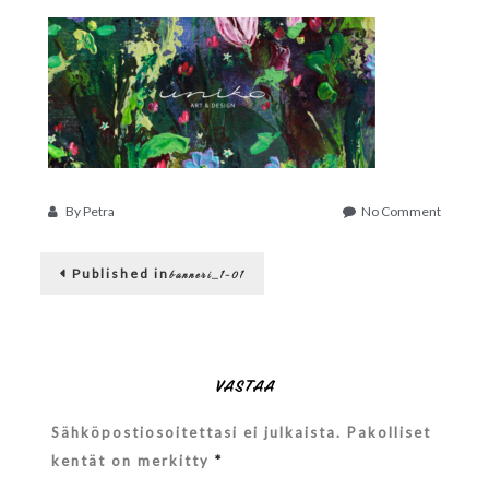
on
By
Petra
No Comment
banneri
01
Artikkelien
Published in
banneri_1-01
selaus
VASTAA
Sähköpostiosoitettasi ei julkaista.
Pakolliset
kentät on merkitty
*