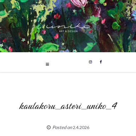
UNIKO
Skip
Uniikit taidetuotteet
to
content
kaulakoru_asteri_uniko_4
Posted on
2.4.2026