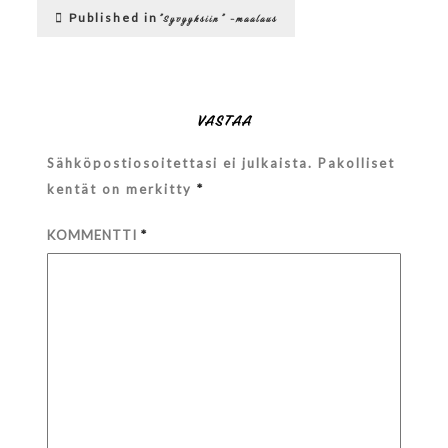
Artikkelien
Published in
”Syvyyksiin” -maalaus
selaus
VASTAA
Sähköpostiosoitettasi ei julkaista.
Pakolliset
kentät on merkitty
*
KOMMENTTI
*