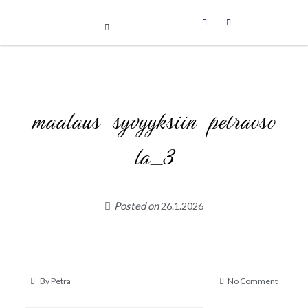
Uniikit taidetuotteet
Skip
to
content
maalaus_syvyyksiin_petraoso
la_3
Posted on
26.1.2026
on
By
Petra
No Comment
maalaus