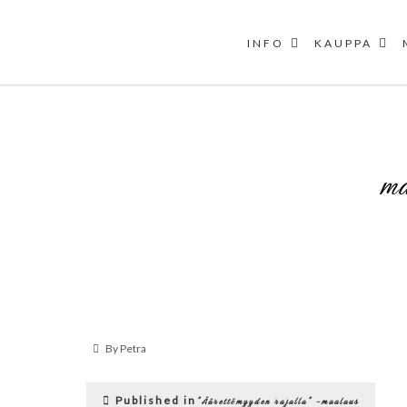
INFO
KAUPPA
Skip
to
content
ma
By
Petra
Artikkelien
Published in
”Äärettömyyden rajalla” -maalaus