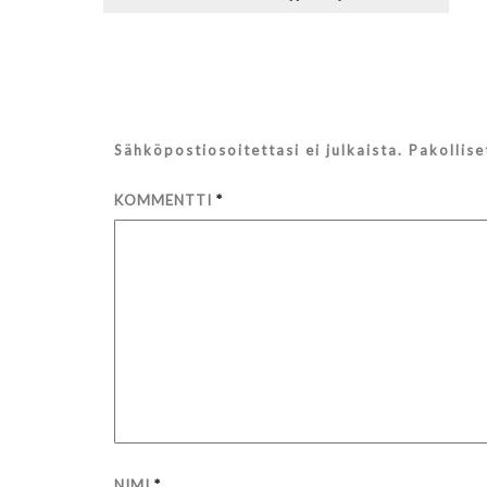
selaus
Sähköpostiosoitettasi ei julkaista.
Pakollis
KOMMENTTI
*
NIMI
*