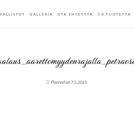
Uniikit taidetuotteet
MALLISTOT
GALLERIA
OTA YHTEYTTÄ
0 TUOTETTA
alaus_aarettomyydenrajalla_petraos
Posted on
7.5.2025