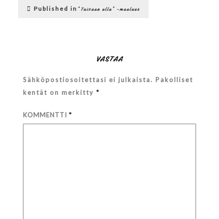
Artikkelien
Published in
”Taivaan alla” -maalaus
selaus
VASTAA
Sähköpostiosoitettasi ei julkaista.
Pakolliset
kentät on merkitty
*
KOMMENTTI
*