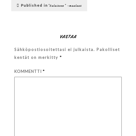
Artikkelien
Published in
”Salaiseen” -maalaus
selaus
VASTAA
Sähköpostiosoitettasi ei julkaista.
Pakolliset
kentät on merkitty
*
KOMMENTTI
*