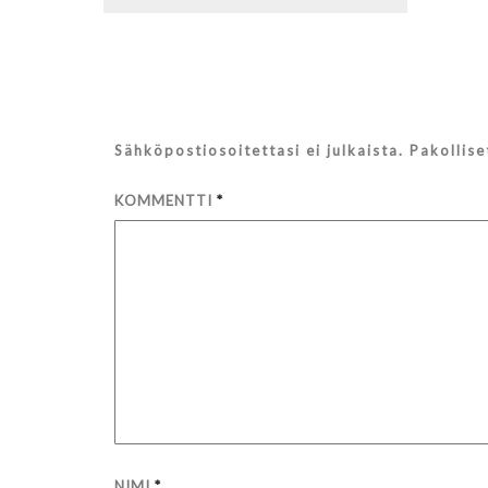
selaus
Sähköpostiosoitettasi ei julkaista.
Pakollis
KOMMENTTI
*
NIMI
*