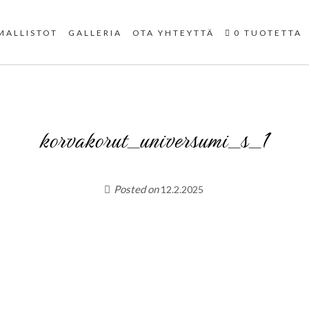
Uniikit taidetuotteet
MALLISTOT
GALLERIA
OTA YHTEYTTÄ
0 TUOTETTA
korvakorut_universumi_s_1
Posted on
12.2.2025