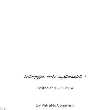
keittiopyyhe_uniko_mystinenmieli_1
Posted on
15.11.2024
on
By
Petra
No Comment
keittiopyyhe_uniko_m