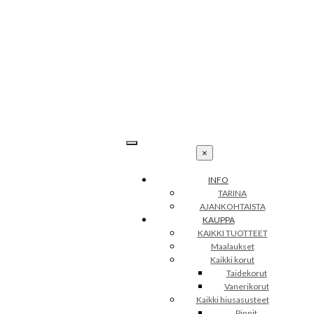
Skip
to
content
×
INFO
TARINA
AJANKOHTAISTA
KAUPPA
KAIKKI TUOTTEET
Maalaukset
Kaikki korut
Taidekorut
Vanerikorut
Petra Illustrations
Kaikki hiusasusteet
info@petraillustrations.fi
Pinnit