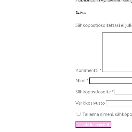
Artikkelien
”Mystinen mieli” -keitti
selaus
Vastaa
Sähköpostiosoitettasi ei julk
Kommentti
*
Nimi
*
Sähköpostiosoite
*
Verkkosivusto
Tallenna nimeni, sähköpo