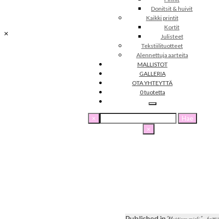
Donitsit & huivit
Y-tunnus: 2502256-4
Kaikki printit
Kortit
×
Julisteet
Tekstiilituotteet
Alennettuja aarteita
MALLISTOT
GALLERIA
OTA YHTEYTTÄ
0 tuotetta
Haku:
×
×
Published in