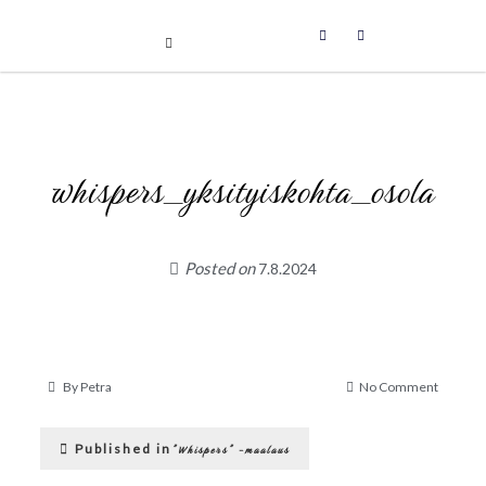
Uniikit taidetuotteet
Skip
to
content
whispers_yksityiskohta_osola
Posted on
7.8.2024
on
By
Petra
No Comment
whisper
Artikkelien
Published in
”Whispers” -maalaus
selaus