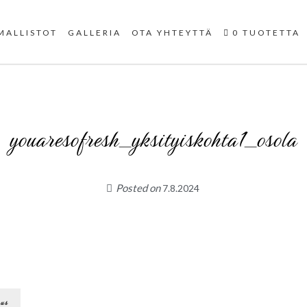
Uniikit taidetuotteet
MALLISTOT
GALLERIA
OTA YHTEYTTÄ
0 TUOTETTA
youaresofresh_yksityiskohta1_osola
Posted on
7.8.2024
aus