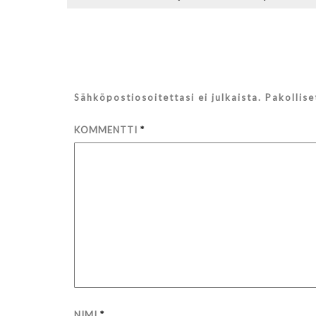
selaus
Sähköpostiosoitettasi ei julkaista.
Pakollis
KOMMENTTI
*
NIMI
*