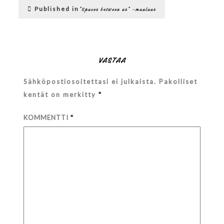
Artikkelien
Published in
”Spaces between us” -maalaus
selaus
VASTAA
Sähköpostiosoitettasi ei julkaista.
Pakolliset
kentät on merkitty
*
KOMMENTTI
*