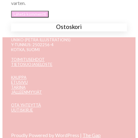
varten.
Ostoskori
UNIKO (PETRA ILLUSTRATIONS)
Y-TUNNUS: 2502256-4
KOTKA, SUOMI
TOIMITUSEHDOT
TIETOSUOJASELOSTE
KAUPPA
ETUSIVU
TARINA
JÄLLEENMYYJÄT
OTA YHTEYTTÄ
UUTISKIRJE
Proudly Powered by WordPress
|
The Gap