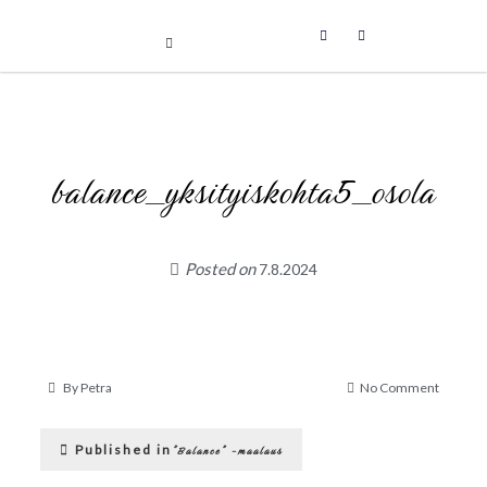
Uniikit taidetuotteet
Skip
to
content
balance_yksityiskohta5_osola
Posted on
7.8.2024
on
By
Petra
No Comment
balance_
Artikkelien
Published in
”Balance” -maalaus
selaus