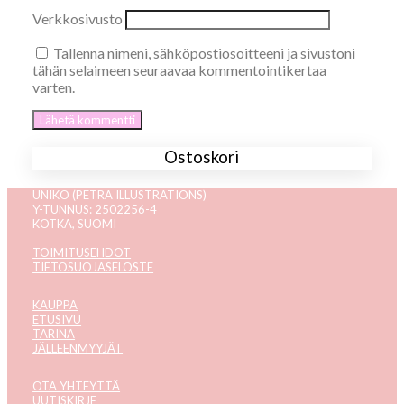
Verkkosivusto
Tallenna nimeni, sähköpostiosoitteeni ja sivustoni
tähän selaimeen seuraavaa kommentointikertaa
varten.
Ostoskori
UNIKO (PETRA ILLUSTRATIONS)
Y-TUNNUS: 2502256-4
KOTKA, SUOMI
TOIMITUSEHDOT
TIETOSUOJASELOSTE
KAUPPA
ETUSIVU
TARINA
JÄLLEENMYYJÄT
OTA YHTEYTTÄ
UUTISKIRJE