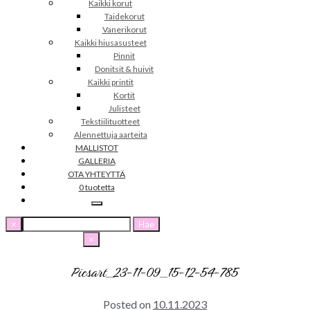
Kaikki korut
Taidekorut
Vanerikorut
Kaikki hiusasusteet
Pinnit
Donitsit & huivit
Kaikki printit
Kortit
Julisteet
Tekstiilituotteet
Alennettuja aarteita
MALLISTOT
GALLERIA
OTA YHTEYTTÄ
0 tuotetta
Haku:
×
×
Picsart_23-11-09_15-12-54-785
Posted on
10.11.2023