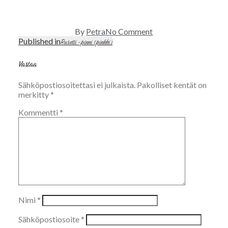
on
By
Petra
No Comment
Picsart_23-
Published in
Artikkelien
Rusetti -pinni (pinkki)
11-
selaus
09_15-
Vastaa
12-
54-
Sähköpostiosoitettasi ei julkaista.
Pakolliset kentät on
785
merkitty
*
Kommentti
*
Nimi
*
Sähköpostiosoite
*