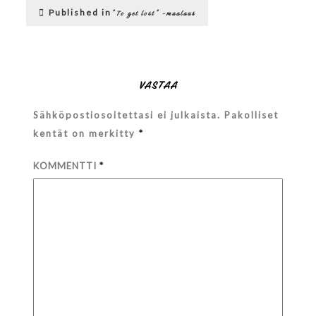
Artikkelien
18_09-
Published in
”To get lost” -maalaus
41-
selaus
55-
903
VASTAA
Sähköpostiosoitettasi ei julkaista.
Pakolliset
kentät on merkitty
*
KOMMENTTI
*