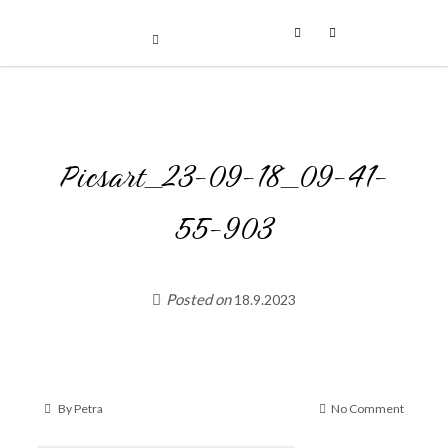
Uniikit taidetuotteet
Skip
to
content
Picsart_23-09-18_09-41-
55-903
Posted on
18.9.2023
on
By
Petra
No Comment
Picsart_
09-