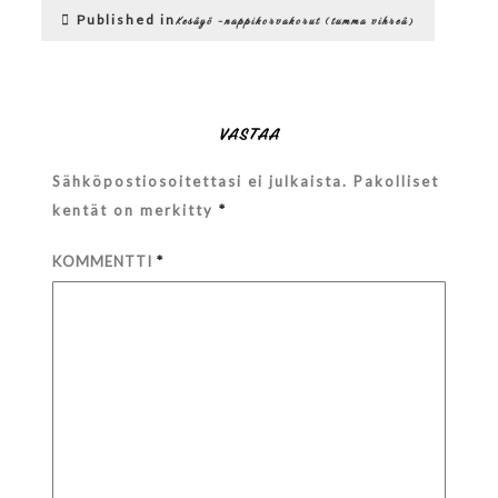
Artikkelien
08_10-
Published in
Kesäyö -nappikorvakorut (tumma vihreä)
17-
selaus
16-
112
VASTAA
Sähköpostiosoitettasi ei julkaista.
Pakolliset
kentät on merkitty
*
KOMMENTTI
*