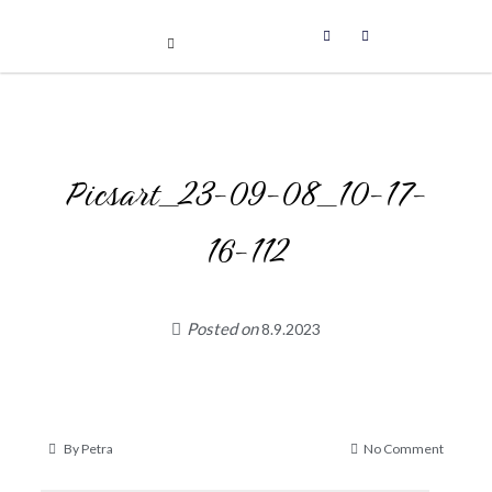
Uniikit taidetuotteet
Skip
to
content
Picsart_23-09-08_10-17-
16-112
Posted on
8.9.2023
on
By
Petra
No Comment
Picsart_
09-