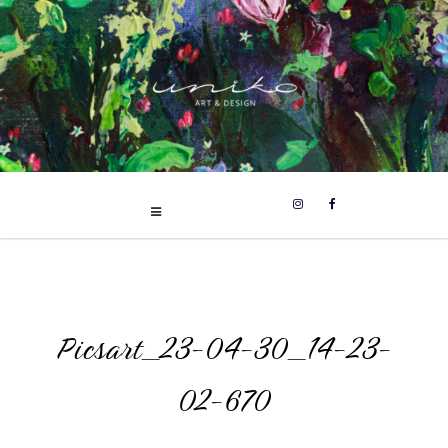
UNIKO
Skip
Uniikit taidetuotteet
to
content
Picsart_23-04-30_14-23-
02-670