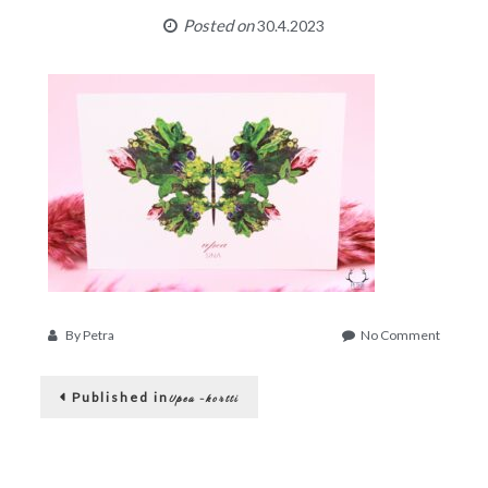
Posted on
30.4.2023
on
By
Petra
No Comment
Picsart_
04-
Artikkelien
30_14-
Published in
Upea -kortti
23-
selaus
02-
670