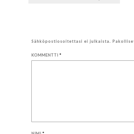
selaus
Sähköpostiosoitettasi ei julkaista.
Pakollis
KOMMENTTI
*
NIMI
*