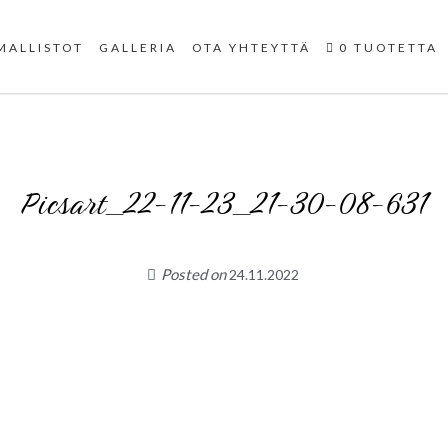
Uniikit taidetuotteet
MALLISTOT
GALLERIA
OTA YHTEYTTÄ
0 TUOTETTA
Picsart_22-11-23_21-30-08-631
Posted on
24.11.2022