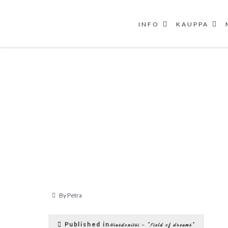
INFO
KAUPPA
Skip
to
content
By
Petra
Artikkelien
Published in
Hiusdonitsi – ”Field of dreams”