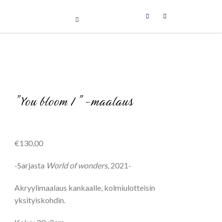
Uniikit taidetuotteet
Skip
to
content
”You bloom I” -maalaus
€
130,00
-Sarjasta
World of wonders
, 2021-
Akryylimaalaus kankaalle, kolmiulotteisin
yksityiskohdin.