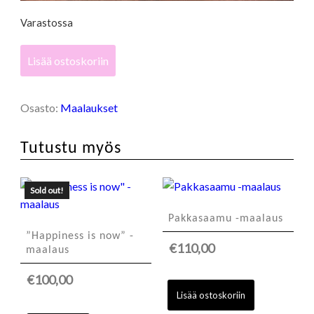
Varastossa
"You
Lisää ostoskoriin
bloom
I"
-
Osasto:
Maalaukset
maalaus
määrä
Tutustu myös
Sold out!
Pakkasaamu -maalaus
”Happiness is now” -
€
110,00
maalaus
€
100,00
Lisää ostoskoriin