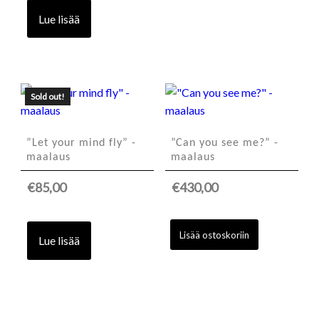
Lue lisää
Sold out!
”Let your mind fly” -
”Can you see me?” -
maalaus
maalaus
€
85,00
€
430,00
Lisää ostoskoriin
Lue lisää