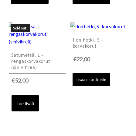
Sold out!
Ilon hetki, S -
korvakorut
Satumetsä, L -
€
22,00
rengaskorvakorut
(sinivihreä)
Lisää ostoskoriin
€
52,00
Lue lisää