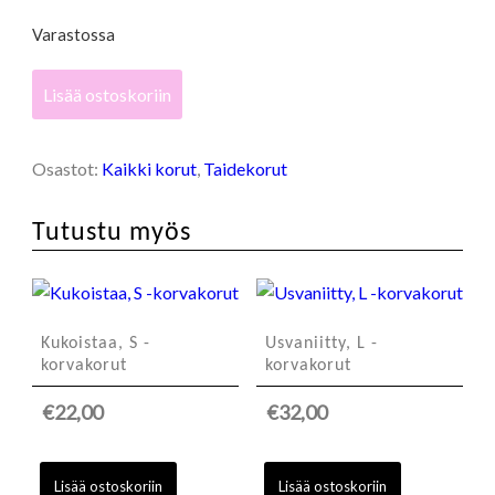
Varastossa
Vihertää,
Lisää ostoskoriin
L
-
korvakorut
Osastot:
Kaikki korut
,
Taidekorut
määrä
Tutustu myös
Kukoistaa, S -
Usvaniitty, L -
korvakorut
korvakorut
€
22,00
€
32,00
Lisää ostoskoriin
Lisää ostoskoriin