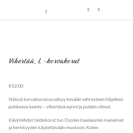
Uniikit taidetuotteet
Skip
to
content
Vihertää, L -korvakorut
€
52,00
Näissä korvakoruissa näkyy kevään vehreyteen hiljalleen
puhkeava luonto – vihertävä nurmi ja puiden silmut.
Käsintehdyt taidekorut tuo Osolan maalausten maisemat
ja herkkyyden käytettävään muotoon. Kuten