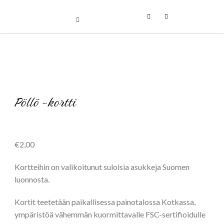
Uniikit taidetuotteet
Skip
to
content
Pöllö -kortti
€
2,00
Kortteihin on valikoitunut suloisia asukkeja Suomen
luonnosta.
Kortit teetetään paikallisessa painotalossa Kotkassa,
ympäristöä vähemmän kuormittavalle FSC-sertifioidulle