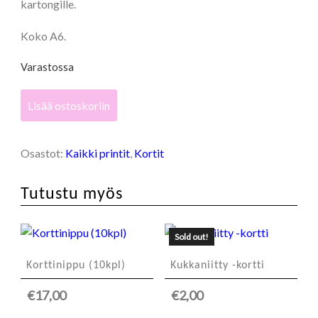
kartongille.
Koko A6.
Varastossa
Pöllö
Lisää ostoskoriin
-
kortti
määrä
Osastot:
Kaikki printit
,
Kortit
Tutustu myös
Sold out!
Korttinippu (10kpl)
Kukkaniitty -kortti
€
17,00
€
2,00