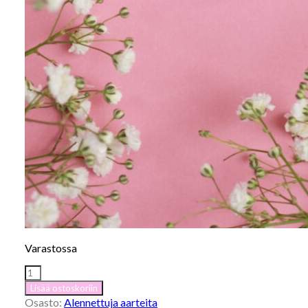
Varastossa
Polka
-
Lisää ostoskoriin
rengaskorvakorut
Osasto:
Alennettuja aarteita