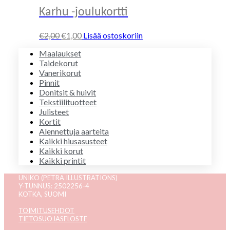
€18,00.
€5,00.
Karhu -joulukortti
Alkuperäinen
Nykyinen
€
2,00
€
1,00
Lisää ostoskoriin
hinta
hinta
Maalaukset
oli:
on:
Taidekorut
€2,00.
€1,00.
Vanerikorut
Pinnit
Donitsit & huivit
Tekstiilituotteet
Julisteet
Kortit
Alennettuja aarteita
Kaikki hiusasusteet
Kaikki korut
Kaikki printit
UNIKO (PETRA ILLUSTRATIONS)
Y-TUNNUS: 2502256-4
KOTKA, SUOMI
TOIMITUSEHDOT
TIETOSUOJASELOSTE