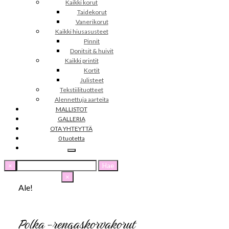
Kaikki korut
Taidekorut
Vanerikorut
Kaikki hiusasusteet
Pinnit
Donitsit & huivit
Kaikki printit
Kortit
Julisteet
Tekstiilituotteet
Alennettuja aarteita
MALLISTOT
GALLERIA
OTA YHTEYTTÄ
0 tuotetta
Haku:
×
×
Ale!
Polka -rengaskorvakorut