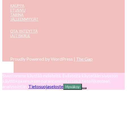
KAUPPA
ETUSIVU
TARINA
JÄLLEENMYYJÄT
OTA YHTEYTTÄ
UUTISKIRJE
Proudly Powered by WordPress
|
The Gap
Go
Sivustomme käyttää evästeitä. Evästeitä käytetään sivuston
to
käyttökokemuksen parantamiseksi sekä tietoliikenteen
analysointiin.
Tietosuojaseloste
Hyväksy
Top