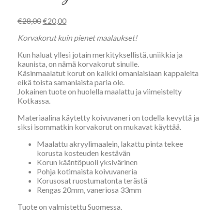
Alkuperäinen
Nykyinen
€
28,00
€
20,00
hinta
hinta
Korvakorut kuin pienet maalaukset!
oli:
on:
€28,00.
€20,00.
Kun haluat yllesi jotain merkityksellistä, uniikkia ja
kaunista, on nämä korvakorut sinulle.
Käsinmaalatut korut on kaikki omanlaisiaan kappaleita
eikä toista samanlaista paria ole.
Jokainen tuote on huolella maalattu ja viimeistelty
Kotkassa.
Materiaalina käytetty koivuvaneri on todella kevyttä ja
siksi isommatkin korvakorut on mukavat käyttää.
Maalattu akryylimaalein, lakattu pinta tekee
korusta kosteuden kestävän
Korun kääntöpuoli yksivärinen
Pohja kotimaista koivuvaneria
Korusosat ruostumatonta terästä
Rengas 20mm, vaneriosa 33mm
Tuote on valmistettu Suomessa.