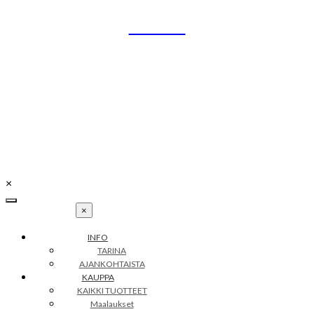
Skip
UNIKO
to
content
Uniikit taidetuotteet
Petra Illustrations
info@petraillustrations.fi
Y-tunnus: 2502256-4
×
×
INFO
TARINA
AJANKOHTAISTA
KAUPPA
KAIKKI TUOTTEET
Maalaukset