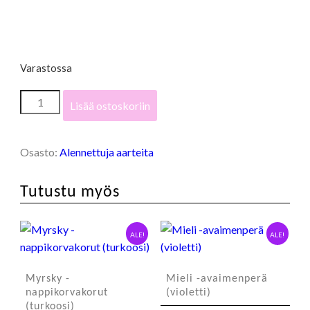
Varastossa
Niitty
Lisää ostoskoriin
-
nappikorvakorut
(L)
Osasto:
Alennettuja aarteita
määrä
Tutustu myös
ALE!
ALE!
Myrsky -
Mieli -avaimenperä
nappikorvakorut
(violetti)
(turkoosi)