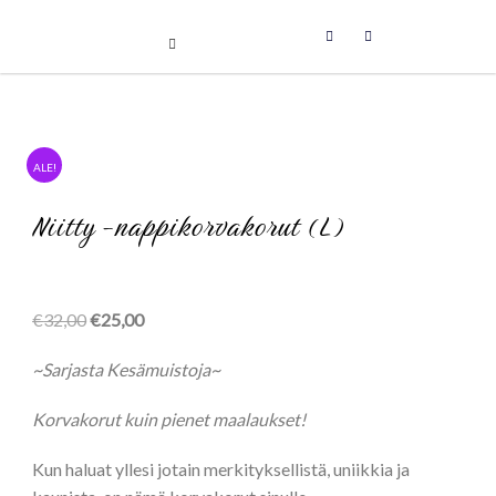
Uniikit taidetuotteet
Skip
to
content
ALE!
Niitty -nappikorvakorut (L)
Alkuperäinen
Nykyinen
€
32,00
€
25,00
hinta
hinta
~Sarjasta Kesämuistoja~
oli:
on:
€32,00.
€25,00.
Korvakorut kuin pienet maalaukset!
Kun haluat yllesi jotain merkityksellistä, uniikkia ja