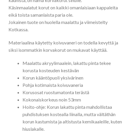
kaunista, on nämä korvakorut sinulle.
Käsinmaalatut korut on kaikki omanlaisiaan kappaleita
eikä toista samanlaista paria ole.
Jokainen tuote on huolella maalattu ja viimeistelty
Kotkassa.
Materiaalina käytetty koivuvaneri on todella kevyttä ja
siksi isommatkin korvakorut on mukavat käyttää.
Maalattu akryylimaalein, lakattu pinta tekee
korusta kosteuden kestävän
Korun kääntöpuoli yksivärinen
Pohja kotimaista koivuvaneria
Korusosat ruostumatonta terästä
Kokonaiskorkeus noin 53mm
Hoito-ohje: Korun lakattu pinta mahdollistaa
puhdistuksen kostealla liinalla, mutta vältäthän
korun kastumista ja altistusta kemikaaleille, kuten
hiuslakalle.