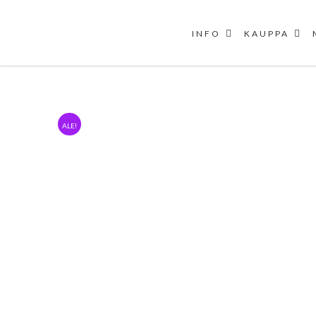
INFO
KAUPPA
Skip
to
content
ALE!