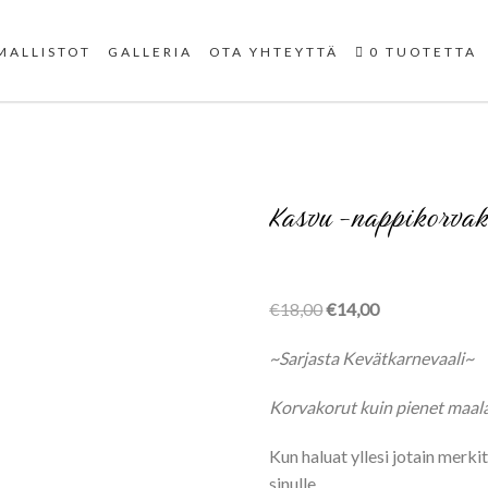
Uniikit taidetuotteet
MALLISTOT
GALLERIA
OTA YHTEYTTÄ
0 TUOTETTA
Kasvu -nappikorvak
Alkuperäinen
Nykyinen
€
18,00
€
14,00
hinta
hinta
~Sarjasta Kevätkarnevaali~
oli:
on:
€18,00.
€14,00.
Korvakorut kuin pienet maal
Kun haluat yllesi jotain merki
sinulle.