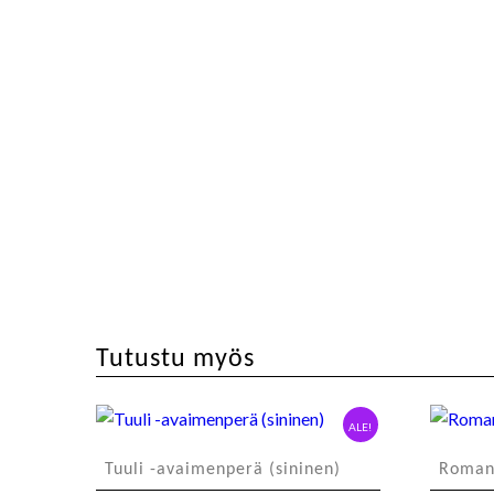
Tutustu myös
ALE!
Tuuli -avaimenperä (sininen)
Romans