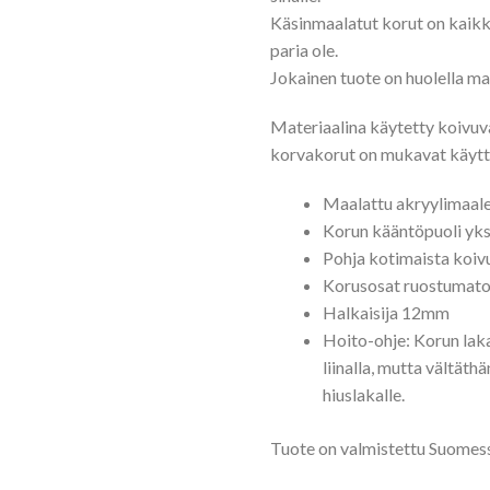
Käsinmaalatut korut on kaikk
paria ole.
Jokainen tuote on huolella ma
Materiaalina käytetty koivuva
korvakorut on mukavat käytt
Maalattu akryylimaale
Korun kääntöpuoli yks
Pohja kotimaista koiv
Korusosat ruostumato
Halkaisija 12mm
Hoito-ohje: Korun lak
liinalla, mutta vältäth
hiuslakalle.
Tuote on valmistettu Suomes