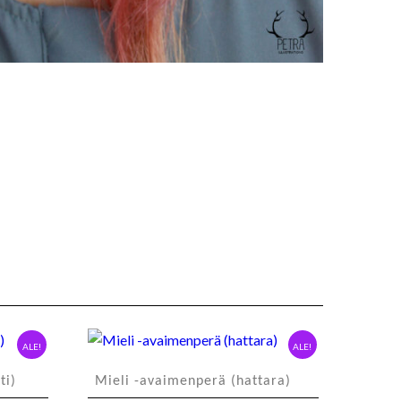
ALE!
ALE!
ti)
Mieli -avaimenperä (hattara)