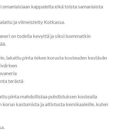
i omanlaisiaan kappaleita eikä toista samanlaista
alattu ja viimeistelty Kotkassa.
neri on todella kevyttä ja siksi isommatkin
ää.
in, lakattu pinta tekee korusta kosteuden kestävän
ivärinen
uvaneria
nta terästä
attu pinta mahdollistaa puhdistuksen kostealla
än korun kastumista ja altistusta kemikaaleille, kuten
sa.