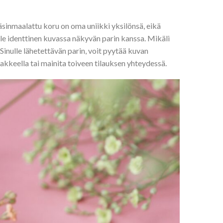
sinmaalattu koru on oma uniikki yksilönsä, eikä
ole identtinen kuvassa näkyvän parin kanssa. Mikäli
Sinulle lähetettävän parin, voit pyytää kuvan
kkeella tai mainita toiveen tilauksen yhteydessä.