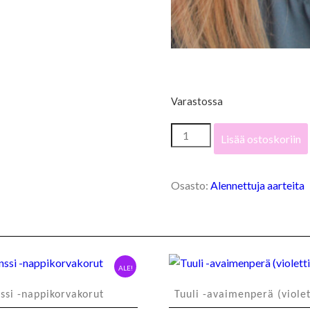
Varastossa
Kasvu
Lisää ostoskoriin
-
nappikorvakorut
(mini)
Osasto:
Alennettuja aarteita
määrä
ALE!
si -nappikorvakorut
Tuuli -avaimenperä (violet