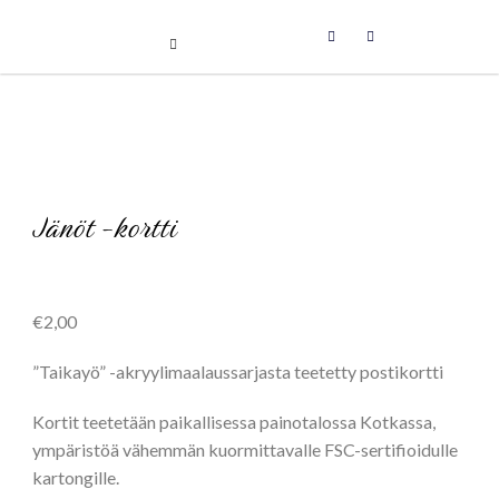
Uniikit taidetuotteet
Skip
to
content
Jänöt -kortti
€
2,00
”Taikayö” -akryylimaalaussarjasta teetetty postikortti
Kortit teetetään paikallisessa painotalossa Kotkassa,
ympäristöä vähemmän kuormittavalle FSC-sertifioidulle
kartongille.