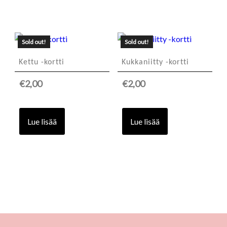
Sold out!
Sold out!
Kettu -kortti
Kukkaniitty -kortti
€
2,00
€
2,00
Lue lisää
Lue lisää