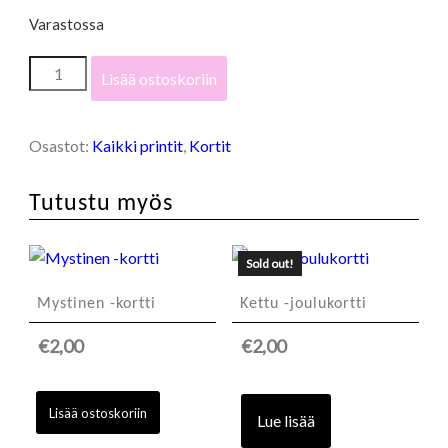
Varastossa
Jänöt
Lisää ostoskoriin
-
kortti
määrä
Osastot:
Kaikki printit
,
Kortit
Tutustu myös
Sold out!
Mystinen -kortti
Kettu -joulukortti
€
2,00
€
2,00
Lisää ostoskoriin
Lue lisää