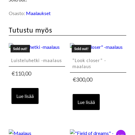
Osasto:
Maalaukset
Tutustu myös
Sold out!
Sold out!
Luisteluhetki -maalaus
”Look closer” -
maalaus
€
110,00
€
300,00
Lue lisää
Lue lisää