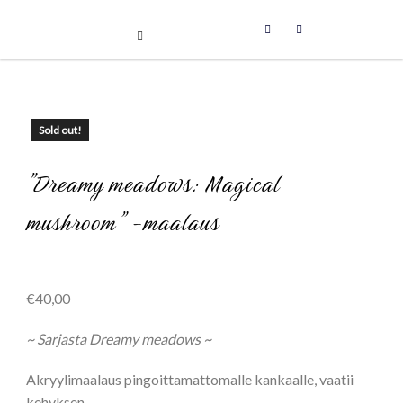
Uniikit taidetuotteet
Skip
to
content
Sold out!
”Dreamy meadows: Magical
mushroom” -maalaus
€
40,00
~ Sarjasta Dreamy meadows ~
Akryylimaalaus pingoittamattomalle kankaalle, vaatii
kehyksen.