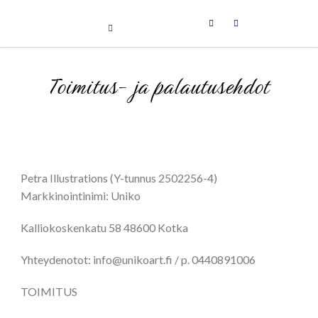
Uniikit taidetuotteet
Skip
Toimitus- ja palautusehdot
to
content
Petra Illustrations (Y-tunnus 2502256-4)
Markkinointinimi: Uniko
Kalliokoskenkatu 58 48600 Kotka
Yhteydenotot: info@unikoart.fi / p. 0440891006
TOIMITUS