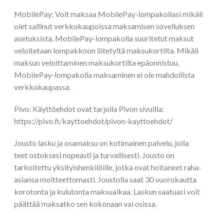
MobilePay: Voit maksaa MobilePay-lompakollasi mikäli
olet sallinut verkkokaupoissa maksamisen sovelluksen
asetuksista. MobilePay-lompakolla suoritetut maksut
veloitetaan lompakkoon liitetyltä maksukortilta. Mikäli
maksun veloittaminen maksukortilta epäonnistuu,
MobilePay-lompakolla maksaminen ei ole mahdollista
verkkokaupassa.
Pivo: Käyttöehdot ovat tarjolla Pivon sivuilla:
https://pivo.fi/kayttoehdot/pivon-kayttoehdot/
Jousto lasku ja osamaksu on kotimainen palvelu, jolla
teet ostoksesi nopeasti ja turvallisesti. Jousto on
tarkoitettu yksityishenkilöille, jotka ovat hoitaneet raha-
asiansa moitteettomasti. Joustolla saat 30 vuorokautta
korotonta ja kulutonta maksuaikaa. Laskun saatuasi voit
päättää maksatko sen kokonaan vai osissa.