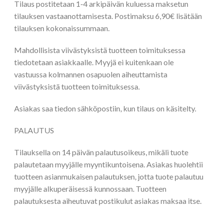
Tilaus postitetaan 1-4 arkipäivän kuluessa maksetun
tilauksen vastaanottamisesta. Postimaksu 6,90€ lisätään
tilauksen kokonaissummaan.
Mahdollisista viivästyksistä tuotteen toimituksessa
tiedotetaan asiakkaalle. Myyjä ei kuitenkaan ole
vastuussa kolmannen osapuolen aiheuttamista
viivästyksistä tuotteen toimituksessa.
Asiakas saa tiedon sähköpostiin, kun tilaus on käsitelty.
PALAUTUS
Tilauksella on 14 päivän palautusoikeus, mikäli tuote
palautetaan myyjälle myyntikuntoisena. Asiakas huolehtii
tuotteen asianmukaisen palautuksen, jotta tuote palautuu
myyjälle alkuperäisessä kunnossaan. Tuotteen
palautuksesta aiheutuvat postikulut asiakas maksaa itse.