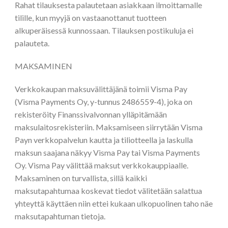
Rahat tilauksesta palautetaan asiakkaan ilmoittamalle
tilille, kun myyjä on vastaanottanut tuotteen
alkuperäisessä kunnossaan. Tilauksen postikuluja ei
palauteta.
MAKSAMINEN
Verkkokaupan maksuvälittäjänä toimii Visma Pay
(Visma Payments Oy, y-tunnus 2486559-4), joka on
rekisteröity Finanssivalvonnan ylläpitämään
maksulaitosrekisteriin. Maksamiseen siirrytään Visma
Payn verkkopalvelun kautta ja tiliotteella ja laskulla
maksun saajana näkyy Visma Pay tai Visma Payments
Oy. Visma Pay välittää maksut verkkokauppiaalle.
Maksaminen on turvallista, sillä kaikki
maksutapahtumaa koskevat tiedot välitetään salattua
yhteyttä käyttäen niin ettei kukaan ulkopuolinen taho näe
maksutapahtuman tietoja.